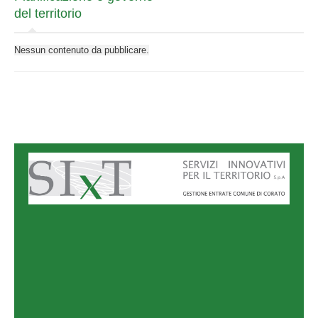
Attività e Procedimenti
del territorio
Provvedimenti
Nessun contenuto da pubblicare.
Controlli sulle imprese
Bandi di Gara e contratti
Sovvenzioni, contributi, sussidi, vantaggi economici
Bilanci
Beni immobili e Gestione patrimonio
Controlli e rilievi sull'amministrazione
Servizi erogati
Pagamenti dell'Amministrazione
Opere pubbliche
Pianificazione e governo del territorio
Informazioni ambientali
Interventi straordinari e di emergenza
Anticorruzione