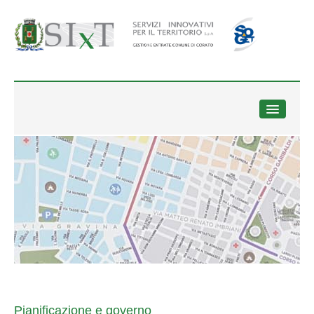
HOME
SOCIETA' TRASPARENTE
Trasparenza
Amministratori ed organi di indirizzo
Accesso civico
Consulenti e collaboratori
Personale
Bandi di concorso
Performance
Enti controllati
Pianificazione e governo