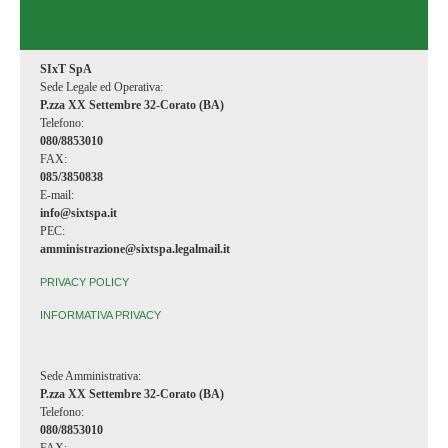
Disposizioni generali
Portale di Trasparenza per la Gestione Rifiuti
SIxT SpA
Sede Legale ed Operativa:
Segnalazione illeciti
P.zza XX Settembre 32-Corato (BA)
Altri contenuti
Telefono:
080/8853010
COLLEGAMENTI RAPIDI
FAX:
085/3850838
TARSU/ TARES
E-mail:
info@sixtspa.it
ICI/IMU
PEC:
TOSAP
amministrazione@sixtspa.legalmail.it
Pubblicità e Pubbliche Affissioni
PRIVACY POLICY
Lampade Votive
INFORMATIVA PRIVACY
TASI
TARI
Sede Amministrativa:
P.zza XX Settembre 32-Corato (BA)
SERVIZI AL CITTADINO
Telefono:
080/8853010
CONTATTACI
FAX: